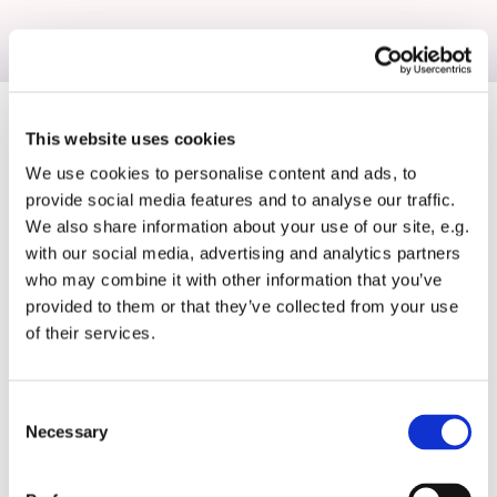
Järna Lasyrmåleri AB
Övriga tjänster
Kontakta
This website uses cookies
oss
We use cookies to personalise content and ads, to
Vi går gärna hela vägen och gör även
provide social media features and to analyse our traffic.
Har du några
inredning så som konst, textilier, belysning
We also share information about your use of our site, e.g.
frågor eller vill
with our social media, advertising and analytics partners
och möbler till rum och miljöer som vi
boka oss för ett
who may combine it with other information that you’ve
målat.
jobb? Välkommen
provided to them or that they’ve collected from your use
of their services.
att ringa eller
skicka en
förfrågan via mail,
Consent
så återkopplar vi
Necessary
Selection
så snart vi kan.